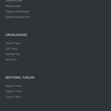
Hakkımızda
Başkandan
Visyon ve Misyon
Kalite Anlayışımız
ÜRÜNLERİMİZ
Deniz Tuzu
Göl Tuzu
Rafine Tuz
Yol Tuzu
SEKTÖREL TUZLAR
Zeytin Tuzu
Peynir Tuzu
Turşu Tuzu