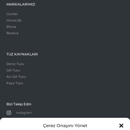
MARKALARIMIZ
Cevher
HimaLife
Efsina
Reneva
TUZ KAYNAKLARI
Deniz Tuzu
Göl Tuzu
Acı Göl Tuzu
Kaya Tuzu
Bizi Takip Edin

Instagram

facebook
Çerez Onayını Yönet

Twitter