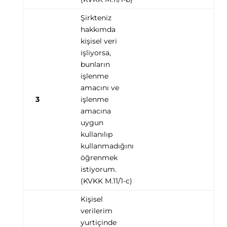
Şirkteniz
hakkımda
kişisel veri
işliyorsa,
bunların
işlenme
amacını ve
3
işlenme
amacına
uygun
kullanılıp
kullanmadığını
öğrenmek
istiyorum.
(KVKK M.11/1-c)
Kişisel
verilerim
yurtiçinde