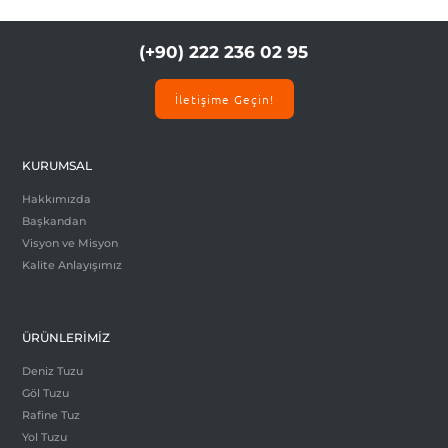
(+90) 222 236 02 95
İletişime Geçin!
KURUMSAL
Hakkımızda
Başkandan
Visyon ve Misyon
Kalite Anlayışımız
ÜRÜNLERİMİZ
Deniz Tuzu
Göl Tuzu
Rafine Tuz
Yol Tuzu