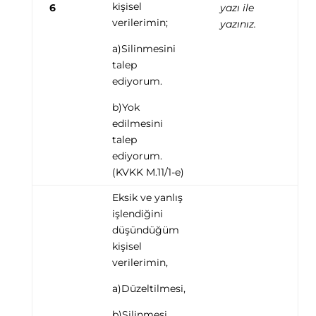
kişisel
6
yazı ile
verilerimin;
yazınız.
a)Silinmesini
talep
ediyorum.
b)Yok
edilmesini
talep
ediyorum.
(KVKK M.11/1-e)
Eksik ve yanlış
işlendiğini
düşündüğüm
kişisel
verilerimin,
a)Düzeltilmesi,
b)Silinmesi,