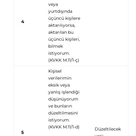
veya
yurtdışında
üçüncü kişilere
4
aktarılıyorsa,
aktarılan bu
üçüncü kişileri,
bilmek
istiyorum.
(KVKK M.11/1-ç)
Kişisel
verilerimin
eksik veya
yanlış işlendiği
düşünüyorum
ve bunların
düzeltilmesini
istiyorum.
(KVKK M.11/1-d)
Düzeltilecek
5