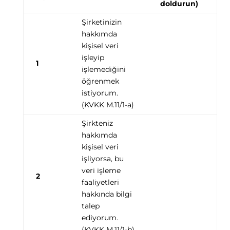
doldurun)
Şirketinizin
hakkımda
kişisel veri
işleyip
1
işlemediğini
öğrenmek
istiyorum.
(KVKK M.11/1-a)
Şirkteniz
hakkımda
kişisel veri
işliyorsa, bu
veri işleme
2
faaliyetleri
hakkında bilgi
talep
ediyorum.
(KVKK M.11/1-b)