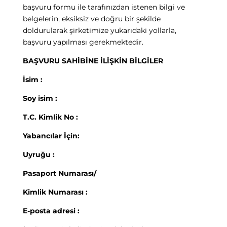
başvuru formu ile tarafınızdan istenen bilgi ve
belgelerin, eksiksiz ve doğru bir şekilde
doldurularak şirketimize yukarıdaki yollarla,
başvuru yapılması gerekmektedir.
BAŞVURU SAHİBİNE İLİŞKİN BİLGİLER
İsim
:
Soy isim
:
T.C. Kimlik No
:
Yabancılar İçin
:
Uyruğu
:
Pasaport Numarası/
Kimlik Numarası
:
E-posta adresi
: