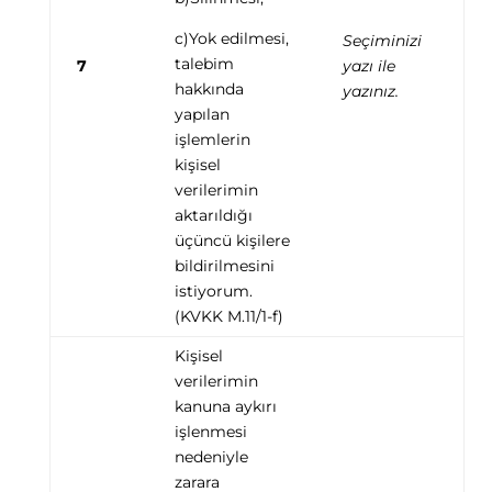
c)Yok edilmesi,
Seçiminizi
talebim
7
yazı ile
hakkında
yazınız.
yapılan
işlemlerin
kişisel
verilerimin
aktarıldığı
üçüncü kişilere
bildirilmesini
istiyorum.
(KVKK M.11/1-f)
Kişisel
verilerimin
kanuna aykırı
işlenmesi
nedeniyle
zarara