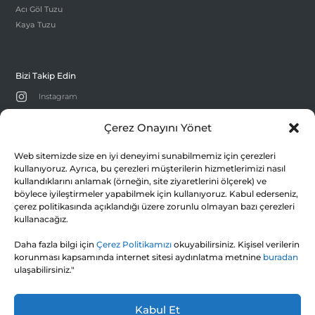
Acı Göl Tuzu
Kaya Tuzu
Bizi Takip Edin

Instagram

facebook
Çerez Onayını Yönet

Twitter

LinkedIn
Web sitemizde size en iyi deneyimi sunabilmemiz için çerezleri
kullanıyoruz. Ayrıca, bu çerezleri müşterilerin hizmetlerimizi nasıl
kullandıklarını anlamak (örneğin, site ziyaretlerini ölçerek) ve
böylece iyileştirmeler yapabilmek için kullanıyoruz. Kabul ederseniz,
çerez politikasında açıklandığı üzere zorunlu olmayan bazı çerezleri
kullanacağız.
ESTUZ ESKİŞEHİR TUZ VE GIDA SAN TİC. A.Ş.
Daha fazla bilgi için
75. Yıl OSB Mahallesi 111. Cd. No.3 26250-
Çerez Politikamızı
okuyabilirsiniz. Kişisel verilerin
korunması kapsamında internet sitesi aydınlatma metnine
buradan
ESKİŞEHİR/TÜRKİYE
ulaşabilirsiniz."

estuz@estuz.com
Kabul Et