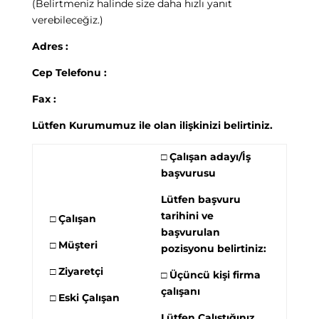
(Belirtmeniz halinde size daha hızlı yanıt
verebileceğiz.)
Adres
:
Cep Telefonu
:
Fax
:
Lütfen Kurumumuz ile olan ilişkinizi belirtiniz.
□ Çalışan adayı/İş
başvurusu
Lütfen başvuru
tarihini ve
□ Çalışan
başvurulan
□ Müşteri
pozisyonu belirtiniz:
□ Ziyaretçi
□ Üçüncü kişi firma
çalışanı
□ Eski Çalışan
Lütfen Çalıştığınız